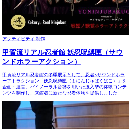
アクティビティ
制作
甲賀流リアル忍者館 妖忍呪縛匣（サウ
ンドホラーアクション）
甲賀流リアル忍者館の冬季展示として、忍者×サウンドホラ
ーアトラクション「妖忍呪縛匣（よにんじゅばくばこ）」を
企画・運営。バイノーラル音響を用いた没入型の体験コンテ
ンツを制作し、来館者に新たな忍者体験を提供しました。