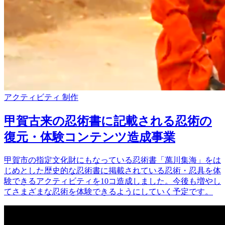
アクティビティ
制作
甲賀古来の忍術書に記載される忍術の
復元・体験コンテンツ造成事業
甲賀市の指定文化財にもなっている忍術書「萬川集海」をは
じめとした歴史的な忍術書に掲載されている忍術・忍具を体
験できるアクティビティを10コ造成しました。今後も増やし
てさまざまな忍術を体験できるようにしていく予定です。