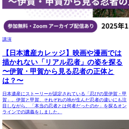
講演
【日本遺産カレッジ】映画や漫画では
描かれない「リアル忍者」の姿を探る
〜伊賀・甲賀から見る忍者の正体と
は？〜
日本遺産にストーリーが認定されている「忍びの里伊賀・甲
賀」。伊賀と甲賀、それぞれの地が生んだ忍者の違いにも注
目しながら、「本当の忍者とは何者だったのか」を探るオン
ラインでの講義をしました。