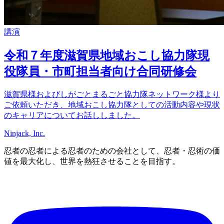
講演
令和７年度滋賀県地域おこし協力隊現
役隊員・市町担当者向け合同研修会
滋賀県様およびしがごとまるごと協力隊ネットワーク様より
ご依頼いただき、地域おこし協力隊としての活動内容や現状
のキャリアについてお話ししました。
Ninjack, Inc.
忍者の忍者による忍者のための会社として、忍者・忍術の価
値を最大化し、世界を熱狂させることを目指す。