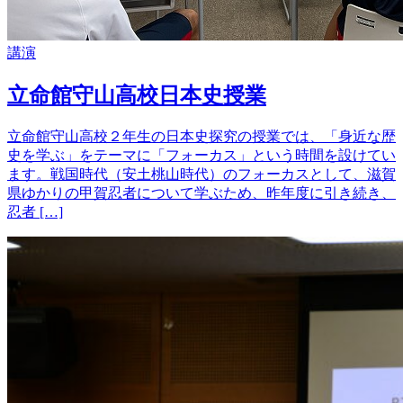
講演
立命館守山高校日本史授業
立命館守山高校２年生の日本史探究の授業では、「身近な歴
史を学ぶ」をテーマに「フォーカス」という時間を設けてい
ます。戦国時代（安土桃山時代）のフォーカスとして、滋賀
県ゆかりの甲賀忍者について学ぶため、昨年度に引き続き、
忍者 […]