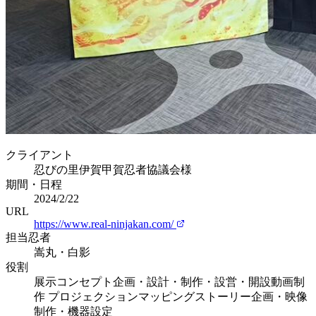
クライアント
忍びの里伊賀甲賀忍者協議会様
期間・日程
2024/2/22
URL
https://www.real-ninjakan.com/
担当忍者
嵩丸・白影
役割
展示コンセプト企画・設計・制作・設営・開設動画制
作 プロジェクションマッピングストーリー企画・映像
制作・機器設定