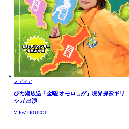
メディア
びわ湖放送「金曜 オモロしが」境界探索ギリ
シガ 出演
VIEW PROJECT