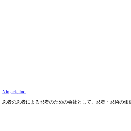
Ninjack, Inc.
忍者の忍者による忍者のための会社として、忍者・忍術の価